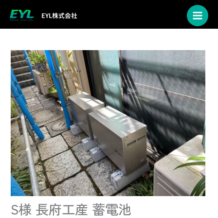
内
EYL株式会社
容
を
ス
キ
ッ
プ
S様 長府工産 蓄電池