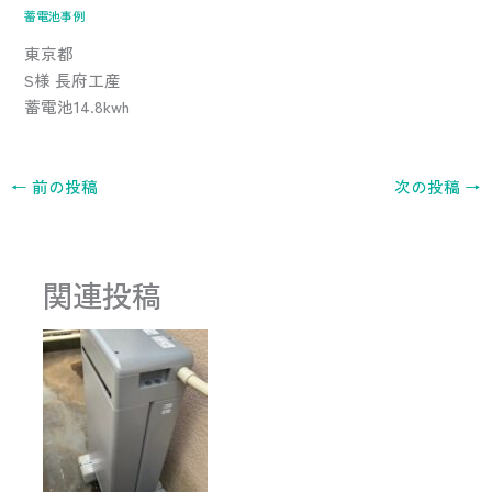
蓄電池事例
東京都
S様 長府工産
蓄電池14.8kwh
←
前の投稿
次の投稿
→
関連投稿