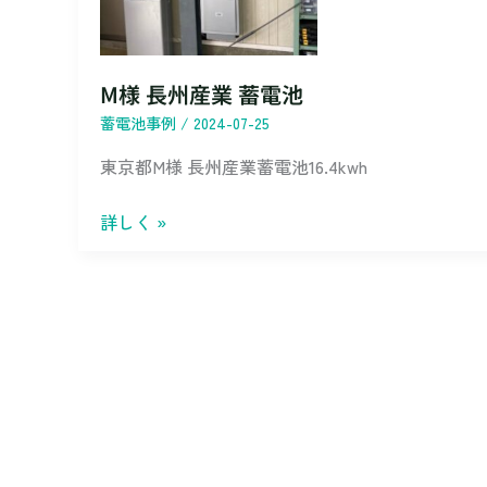
産
業
蓄
M様 長州産業 蓄電池
電
蓄電池事例
/
2024-07-25
池
東京都M様 長州産業蓄電池16.4kwh
詳しく »