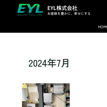
内
EYL株式会社
容
お客様を豊かに、幸せにする
を
ス
HOM
キ
ッ
プ
2024年7月
M
様
長
州